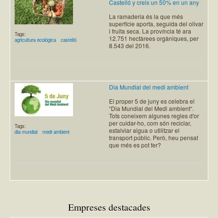
Castelló y creix un 50% en un any
La ramaderia és la que més
superfície aporta, seguida del olivar
i fruita seca. La província té ara
Tags:
12.751 hectàrees orgàniques, per
agricultura ecològica
castelló
8.543 del 2016.
Dia Mundial del medi ambient
El proper 5 de juny es celebra el
“Dia Mundial del Medi ambient“.
Tots coneixem algunes regles d'or
per cuidar-ho, com són reciclar,
Tags:
estalviar aigua o utilitzar el
dia mundial
medi ambient
transport públic. Però, heu pensat
que més es pot fer?
Empreses destacades