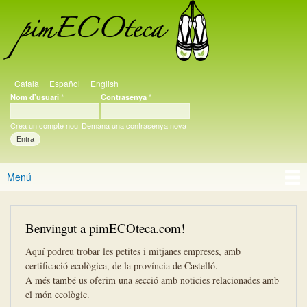
PimECOteca
Vés al
contingut
Català
Español
English
Llengües
Nom d'usuari
*
Contrasenya
*
Inici de sessió d'usuari
Crea un compte nou
Demana una contrasenya nova
Menú
Menú principal
Benvingut a pimECOteca.com!
Aquí podreu trobar les petites i mitjanes empreses, amb
certificació ecològica, de la província de Castelló.
A més també us oferim una secció amb noticies relacionades amb
el món ecològic.