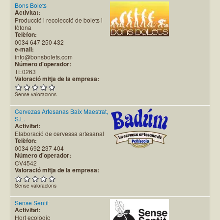
Bons Bolets
Activitat:
Producció i recolecció de bolets i
tòfona
Telèfon:
0034 647 250 432
e-mail:
info@bonsbolets.com
Número d'operador:
TE0263
Valoració mitja de la empresa:
Sense valoracions
Cervezas Artesanas Baix Maestrat,
S.L.
Activitat:
Elaboració de cervessa artesanal
Telèfon:
0034 692 237 404
Número d'operador:
CV4542
Valoració mitja de la empresa:
Sense valoracions
Sense Sentit
Activitat:
Hort ecològic